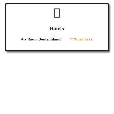
Hotels
4 x Raum Deutschland:
****Hotel ????
Home
§ § §
AGBs Tagesfahrten
AGBs Pauschalreisen
AGBs Busvermietung