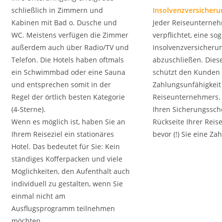
schließlich in Zimmern und
Insolvenzversicheru
Kabinen mit Bad o. Dusche und
Jeder Reiseunterneh
WC. Meistens verfügen die Zimmer
verpflichtet, eine s
außerdem auch über Radio/TV und
Insolvenzversicheru
Telefon. Die Hotels haben oftmals
abzuschließen. Dies
ein Schwimmbad oder eine Sauna
schützt den Kunden i
und entsprechen somit in der
Zahlungsunfähigkeit
Regel der örtlich besten Kategorie
Reiseunternehmers. 
(4-Sterne).
Ihren Sicherungssch
Wenn es möglich ist, haben Sie an
Rückseite Ihrer Reis
Ihrem Reiseziel ein stationäres
bevor (!) Sie eine Za
Hotel. Das bedeutet für Sie: Kein
ständiges Kofferpacken und viele
Möglichkeiten, den Aufenthalt auch
individuell zu gestalten, wenn Sie
einmal nicht am
Ausflugsprogramm teilnehmen
möchten.