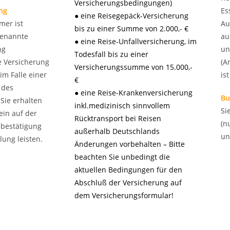
Versicherungsbedingungen)
ng
Es
● eine Reisegepäck-Versicherung
mer ist
Au
bis zu einer Summe von 2.000,- €
ogenannte
au
● eine Reise-Unfallversicherung, im
ng
un
Todesfall bis zu einer
e Versicherung
(A
Versicherungssumme von 15.000,-
m Falle einer
is
€
 des
● eine Reise-Krankenversicherung
Bu
Sie erhalten
inkl.medizinisch sinnvollem
Si
ein auf der
Rücktransport bei Reisen
(n
ebestätigung
außerhalb Deutschlands
un
hlung leisten.
Änderungen vorbehalten – Bitte
beachten Sie unbedingt die
aktuellen Bedingungen für den
Abschluß der Versicherung auf
dem Versicherungsformular!