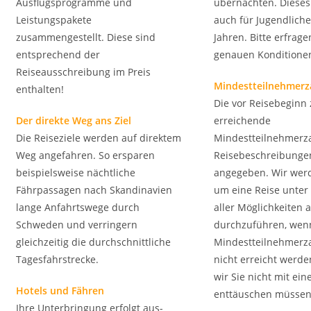
Ausflugsprogramme und
übernachten. Dieses 
Leistungspakete
auch für Jugendliche
zusammengestellt. Diese sind
Jahren. Bitte erfrage
entsprechend der
genauen Konditionen
Reiseausschreibung im Preis
Mindestteilnehmerz
enthalten!
Die vor Reisebeginn 
Der direkte Weg ans Ziel
erreichende
Die Reiseziele werden auf direktem
Mindestteilnehmerzah
Weg angefahren. So ersparen
Reisebeschreibunge
beispielsweise nächtliche
angegeben. Wir werd
Fährpassagen nach Skandinavien
um eine Reise unte
lange Anfahrtswege durch
aller Möglichkeiten
Schweden und verringern
durchzuführen, wen
gleichzeitig die durchschnittliche
Mindestteilnehmerz
Tagesfahrstrecke.
nicht erreicht werden
wir Sie nicht mit ei
Hotels und Fähren
enttäuschen müssen
Ihre Unterbringung erfolgt aus-