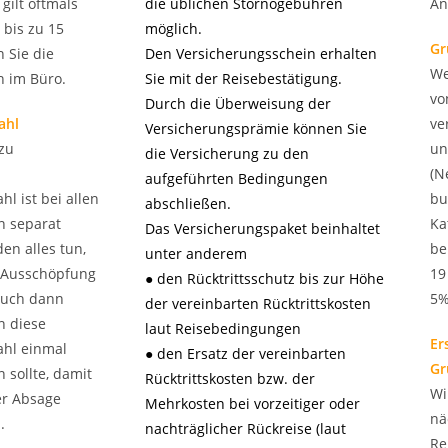
gilt oftmals
die üblichen Stornogebühren
An
 bis zu 15
möglich.
Gr
n Sie die
Den Versicherungsschein erhalten
We
 im Büro.
Sie mit der Reisebestätigung.
vo
Durch die Überweisung der
ahl
ve
Versicherungsprämie können Sie
zu
un
die Versicherung zu den
(N
aufgeführten Bedingungen
l ist bei allen
bu
abschließen.
n separat
Ka
Das Versicherungspaket beinhaltet
en alles tun,
be
unter anderem
r Ausschöpfung
19
● den Rücktrittsschutz bis zur Höhe
 auch dann
5%
der vereinbarten Rücktrittskosten
n diese
laut Reisebedingungen
Er
ahl einmal
● den Ersatz der vereinbarten
Gr
 sollte, damit
Rücktrittskosten bzw. der
Wi
ner Absage
Mehrkosten bei vorzeitiger oder
nä
.
nachträglicher Rückreise (laut
Re