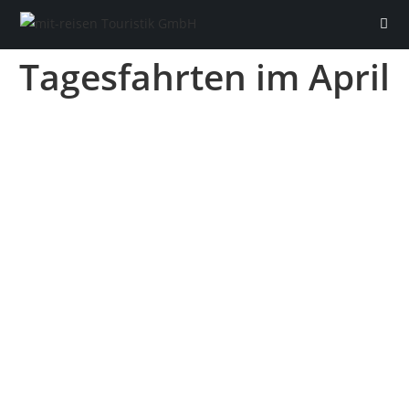
Tagesfahrten im April
Home
§ § §
AGBs Tagesfahrten
AGBs Pauschalreisen
AGBs Busvermietung
Impressum