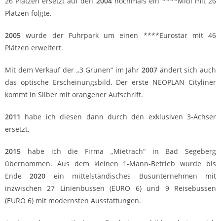
26 Plätzen ersetzt auf den
2004
nochmals ein ****Midi mit 26
Plätzen folgte.
2005
wurde der Fuhrpark um einen ****Eurostar mit 46
Plätzen erweitert.
Mit dem Verkauf der „3 Grünen“ im Jahr
2007
ändert sich auch
das optische Erscheinungsbild. Der erste NEOPLAN Cityliner
kommt in Silber mit orangener Aufschrift.
2011
habe ich diesen dann durch den exklusiven 3-Achser
ersetzt.
2015
habe ich die Firma „Mietrach“ in Bad Segeberg
übernommen. Aus dem kleinen 1-Mann-Betrieb wurde bis
Ende
2020
ein mittelständisches Busunternehmen mit
inzwischen 27 Linienbussen (EURO 6) und 9 Reisebussen
(EURO 6) mit modernsten Ausstattungen.